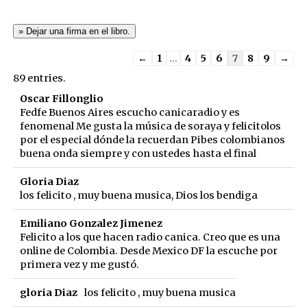
Guestbook
←
1
...
4
5
6
7
8
9
→
list
89 entries.
navigation
Oscar Fillonglio
Fedfe Buenos Aires escucho canicaradio y es
fenomenal Me gusta la música de soraya y felicitolos
por el especial dónde la recuerdan Pibes colombianos
buena onda siempre y con ustedes hasta el final
Gloria Diaz
los felicito , muy buena musica, Dios los bendiga
Emiliano Gonzalez Jimenez
Felicito a los que hacen radio canica. Creo que es una
online de Colombia. Desde Mexico DF la escuche por
primera vez y me gustó.
gloria Diaz
los felicito , muy buena musica