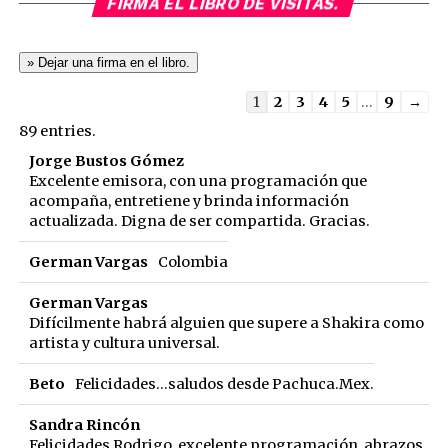
FIRMA EL LIBRO DE VISITAS.
Guestbook
1
2
3
4
5
...
9
→
list
89 entries.
navigation
Jorge Bustos Gómez
Excelente emisora, con una programación que
acompaña, entretiene y brinda información
actualizada. Digna de ser compartida. Gracias.
German Vargas
Colombia
German Vargas
Difícilmente habrá alguien que supere a Shakira como
artista y cultura universal.
Beto
Felicidades...saludos desde Pachuca.Mex.
Sandra Rincón
Felicidades Rodrigo, excelente programación, abrazos