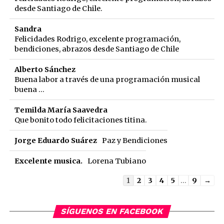
desde Santiago de Chile.
Sandra
Felicidades Rodrigo, excelente programación,
bendiciones, abrazos desde Santiago de Chile
Alberto Sánchez
Buena labor a través de una programación musical
buena ...
Temilda María Saavedra
Que bonito todo felicitaciones titina.
Jorge Eduardo Suárez
Paz y Bendiciones
Excelente musica.
Lorena Tubiano
Guestbook
1
2
3
4
5
...
9
→
list
navigation
SÍGUENOS EN FACEBOOK