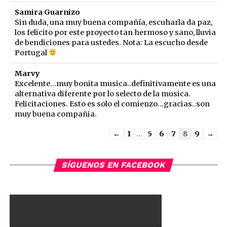
Samira Guarnizo
Sin duda, una muy buena compañía, escuharla da paz,
los felicito por este proyecto tan hermoso y sano, lluvia
de bendiciones para ustedes. Nota: La escucho desde
Portugal
Marvy
Excelente...muy bonita musica..definitivamente es una
alternativa diferente por lo selecto de la musica.
Felicitaciones. Esto es solo el comienzo...gracias..son
muy buena compañia.
Guestbook
←
1
...
5
6
7
8
9
→
list
navigation
SÍGUENOS EN FACEBOOK