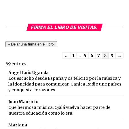
FIRMA EL LIBRO DE VISITAS.
Guestbook
←
1
...
5
6
7
8
9
→
list
89 entries.
navigation
Ángel Luís Uganda
Los escucho desde España y os felicito por la música y
la idoneidad para comunicar. Canica Radio une países
y conquista corazones
Juan Mauricio
Que hermosa música, Ojalá vuelva hacer parte de
nuestra educación como lo era.
Mariana