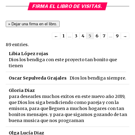
FIRMA EL LIBRO DE VISITAS.
Guestbook
←
1
...
3
4
5
6
7
...
9
→
list
89 entries.
navigation
Libia López rojas
Dios los bendiga con este proyecto tan bonito que
tienen
Oscar Sepulveda Grajales
Dios los bendiga siempre.
Gloria Diaz
para desearles muchos exitos en este nuevo año 2019,
que Dios los siga bendiciendo como pareja y con la
emisora, para que lleguen a muchos hogares con tan
bonitos mensajes. y para que sigamos gozando de tan
buena musica que nos programan
Olga Lucía Diaz