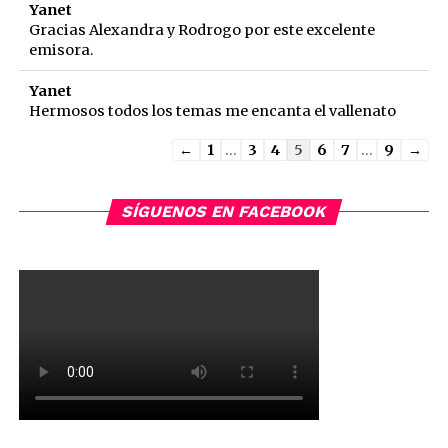
Yanet
Gracias Alexandra y Rodrogo por este excelente
emisora.
Yanet
Hermosos todos los temas me encanta el vallenato
Guestbook
←
1
...
3
4
5
6
7
...
9
→
list
navigation
SÍGUENOS EN FACEBOOK