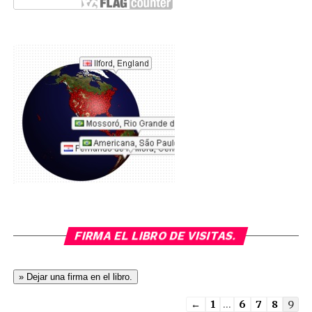
FIRMA EL LIBRO DE VISITAS.
Guestbook
←
1
...
6
7
8
9