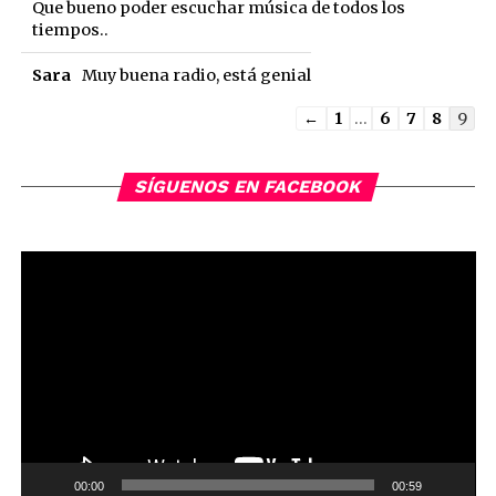
Que bueno poder escuchar música de todos los
tiempos..
Sara
Muy buena radio, está genial
Guestbook
←
1
...
6
7
8
9
list
navigation
SÍGUENOS EN FACEBOOK
Reproductor
de
vídeo
00:00
00:59