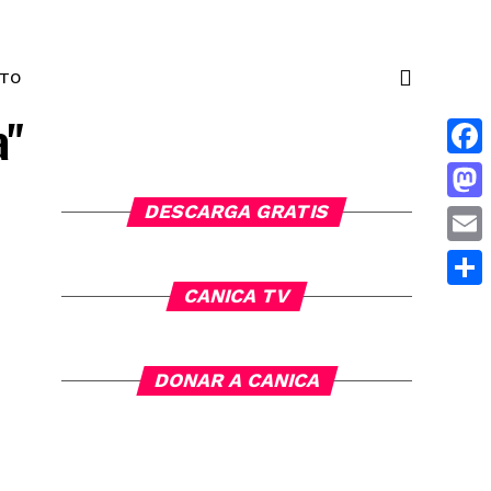
NTO
a"
Face
DESCARGA GRATIS
Mas
Emai
CANICA TV
Comp
DONAR A CANICA