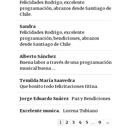
Felicidades Rodrigo, excelente
programación, abrazos desde Santiago de
Chile.
Sandra
Felicidades Rodrigo, excelente
programación, bendiciones, abrazos
desde Santiago de Chile
Alberto Sánchez
Buena labor a través de una programación
musical buena ...
Temilda María Saavedra
Que bonito todo felicitaciones titina.
Jorge Eduardo Suárez
Paz y Bendiciones
Excelente musica.
Lorena Tubiano
Guestbook
1
2
3
4
5
...
9
→
list