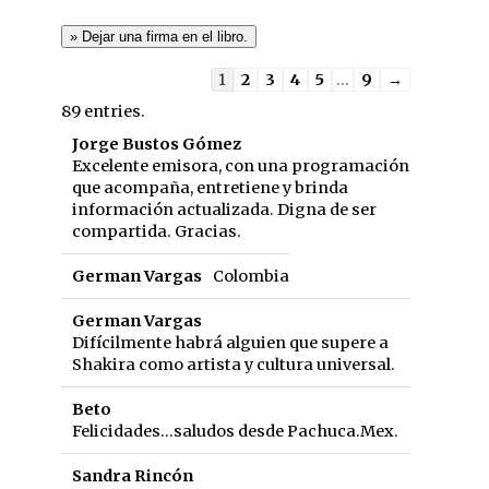
Guestbook
1
2
3
4
5
...
9
→
list
89 entries.
navigation
Jorge Bustos Gómez
Excelente emisora, con una programación
que acompaña, entretiene y brinda
información actualizada. Digna de ser
compartida. Gracias.
German Vargas
Colombia
German Vargas
Difícilmente habrá alguien que supere a
Shakira como artista y cultura universal.
Beto
Felicidades...saludos desde Pachuca.Mex.
Sandra Rincón