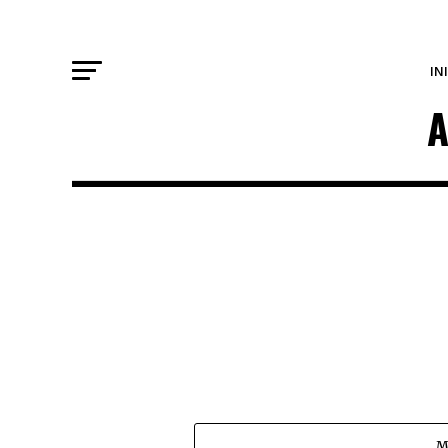
IN
A
M