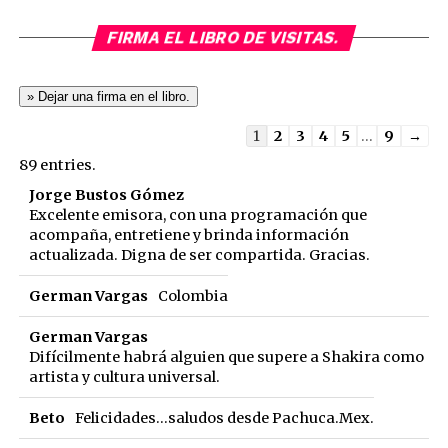
FIRMA EL LIBRO DE VISITAS.
Guestbook
1
2
3
4
5
...
9
→
list
89 entries.
navigation
Jorge Bustos Gómez
Excelente emisora, con una programación que
acompaña, entretiene y brinda información
actualizada. Digna de ser compartida. Gracias.
German Vargas
Colombia
German Vargas
Difícilmente habrá alguien que supere a Shakira como
artista y cultura universal.
Beto
Felicidades...saludos desde Pachuca.Mex.