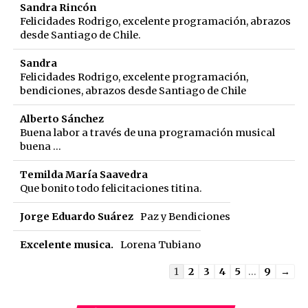
Sandra Rincón
Felicidades Rodrigo, excelente programación, abrazos
desde Santiago de Chile.
Sandra
Felicidades Rodrigo, excelente programación,
bendiciones, abrazos desde Santiago de Chile
Alberto Sánchez
Buena labor a través de una programación musical
buena ...
Temilda María Saavedra
Que bonito todo felicitaciones titina.
Jorge Eduardo Suárez
Paz y Bendiciones
Excelente musica.
Lorena Tubiano
Guestbook
1
2
3
4
5
...
9
→
list
navigation