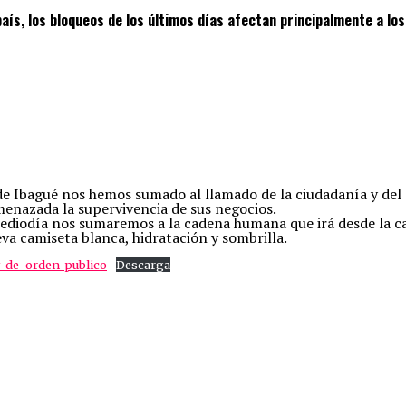
ís, los bloqueos de los últimos días afectan principalmente a lo
e Ibagué nos hemos sumado al llamado de la ciudadanía y del 
enazada la supervivencia de sus negocios.
mediodía nos sumaremos a la cadena humana que irá desde la ca
va camiseta blanca, hidratación y sombrilla.
y-de-orden-publico
Descarga