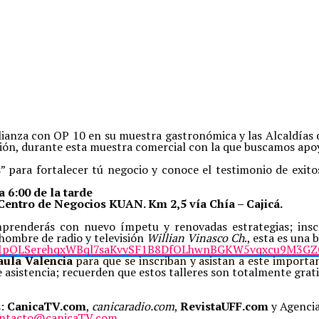
nza con OP 10 en su muestra gastronómica y las Alcaldías de C
egión, durante esta muestra comercial con la que buscamos ap
” para fortalecer tú negocio y conoce el testimonio de exit
a 6:00 de la tarde
 Centro de Negocios KUAN. Km 2,5 vía Chía – Cajicá.
prenderás con nuevo ímpetu y renovadas estrategias; inscrí
hombre de radio y televisión
Willian Vinasco Ch
., esta es una
/1FAIpQLSerehqxWBql7saKvySF1B8DfOLhwnBGKW5vqxcu9M3G
aula Valencia
para que se inscriban y asistan a este importa
 de asistencia; recuerden que estos talleres son totalmente gra
s:
CanicaTV.com
,
canicaradio.com
,
RevistaUFF.com
y Agenci
ntacto@canicaTV.com