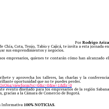
Por
Rodrigo Ariza
hía, Cota, Tenjo, Tabio y Cajicá, te invita a esta jornada en
oyar sus emprendimientos y negocios.
osos empresarios, quienes te contarán cómo han alcanzado el
bete y aprovecha los talleres, las charlas y la conferencia
 brillante oportunidad que no te puedes perder.
ZOrO6g/viewform?vc=0&c=0&w=1&flr=0
nte evento diseñado para los empresarios de la región Saban
tis, gracias a la Cámara de Comercio de Bogotá.
a Informativa
100% NOTICIAS
.