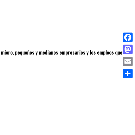
Face
s micro, pequeños y medianos empresarios y los empleos que
Mas
Emai
Comp