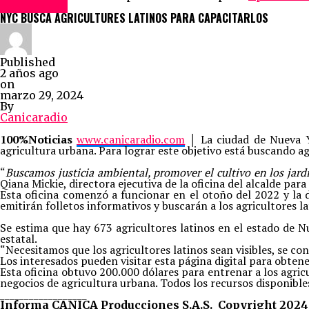
Destacadas
NYC BUSCA AGRICULTURES LATINOS PARA CAPACITARLOS
Published
2 años ago
on
marzo 29, 2024
By
Canicaradio
100%Noticias
www.canicaradio.com
│
La ciudad de Nueva Y
agricultura urbana. Para lograr este objetivo está buscando ag
“
Buscamos justicia ambiental, promover el cultivo en los jard
Qiana Mickie, directora ejecutiva de la oficina del alcalde pa
Esta oficina comenzó a funcionar en el otoño del 2022 y la d
emitirán folletos informativos y buscarán a los agricultores lat
Se estima que hay 673 agricultores latinos en el estado de N
estatal.
“Necesitamos que los agricultores latinos sean visibles, se c
Los interesados pueden visitar esta página digital para obten
Esta oficina obtuvo 200.000 dólares para entrenar a los agricu
negocios de agricultura urbana. Todos los recursos disponible
__________________
Informa CANICA Producciones S.A.S. Copyright 2024