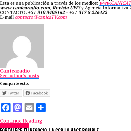
Esta es una publicación a través de los medios:
www.CANICAT
www.canicaradio.com
,
Revista UFF!
y Agencia Informativa
CONTACTO: +57
310 3405162
– +57
317 8 226422
E-mail
contacto@canicaTV.com
Canicaradio
See author's posts
Comparte esto:
Twitter
Facebook
Facebook
Mastodon
Email
Compartir
Continue Reading
Destacadas
FORTALECE TU NEGOCIO, LA CCB LO HACE POSIBLE