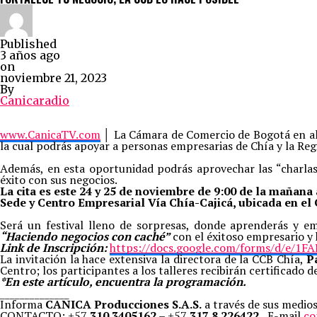
Published
3 años ago
on
noviembre 21, 2023
By
Canicaradio
www.CanicaTV.com
│ La Cámara de Comercio de Bogotá en alia
la cual podrás apoyar a personas empresarias de Chía y la R
Además, en esta oportunidad podrás aprovechar las “charlas
éxito con sus negocios.
La cita es este 24 y 25 de noviembre de 9:00 de la mañana 
Sede y Centro Empresarial Vía Chía-Cajicá, ubicada en el
Será un festival lleno de sorpresas, donde aprenderás y em
“Haciendo negocios con caché”
con el éxitoso empresario y 
Link de Inscripción:
https://docs.google.com/forms/d/e
La invitación la hace extensiva la directora de la CCB Chía,
P
Centro; los participantes a los talleres recibirán certificado
*En este artículo, encuentra la programación.
______________
Informa
CANICA Producciones S.A.S.
a través de sus medio
CONTACTO: +57
310 3405162
– +57
317 8 226422
E-mail
co