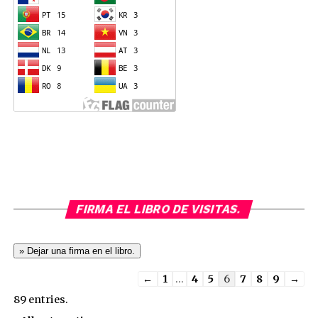
FIRMA EL LIBRO DE VISITAS.
Guestbook
←
1
...
4
5
6
7
8
9
→
list
89 entries.
navigation