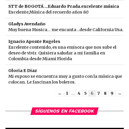
STT de BOGOTÁ ...Eduardo Prada.excelente música
Excelente,Música del recuerdo años 80
Gladys Avendaño
Muy buena Musica... me encanta ..desde California Usa.
Ignacio Aponte Rugeles
Excelente contenido, es una emisora que nos sube el
deseo de vivir. Quisiera saludar a mi familia en
Colombia desde Miami Florida
Gloria E Diaz
Mi esposo se encuentra muy a gusto con la música que
colocan. Le fascinan los boleros.
Guestbook
←
1
...
4
5
6
7
8
9
→
list
navigation
SÍGUENOS EN FACEBOOK