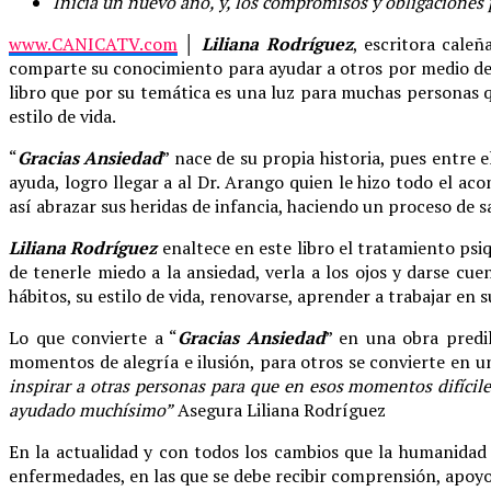
Inicia un nuevo año, y, los compromisos y obligaciones
www.CANICATV.com
│
Liliana Rodríguez
, escritora cale
comparte su conocimiento para ayudar a otros por medio de su
libro que por su temática es una luz para muchas personas q
estilo de vida.
“
Gracias Ansiedad
” nace de su propia historia, pues entre e
ayuda, logro llegar a al Dr. Arango quien le hizo todo el a
así abrazar sus heridas de infancia, haciendo un proceso de 
Liliana Rodríguez
enaltece en este libro el tratamiento psi
de tenerle miedo a la ansiedad, verla a los ojos y darse cu
hábitos, su estilo de vida, renovarse, aprender a trabajar en s
Lo que convierte a “
Gracias Ansiedad
” en una obra predi
momentos de alegría e ilusión, para otros se convierte en u
inspirar a otras personas para que en esos momentos difícil
ayudado muchísimo”
Asegura Liliana Rodríguez
En la actualidad y con todos los cambios que la humanidad 
enfermedades, en las que se debe recibir comprensión, apoyo