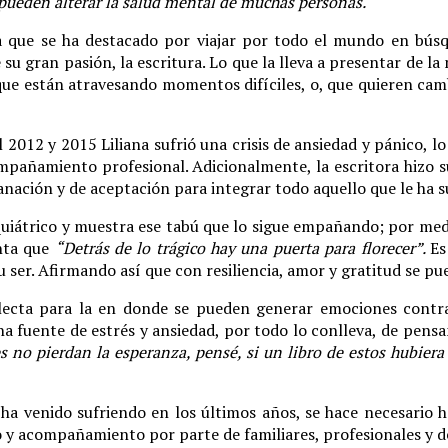
 pueden alterar la salud mental de muchas personas.
ña que se ha destacado por viajar por todo el mundo en búsq
 gran pasión, la escritura. Lo que la lleva a presentar de la
ue están atravesando momentos difíciles, o, que quieren camb
l 2012 y 2015 Liliana sufrió una crisis de ansiedad y pánico, l
compañamiento profesional. Adicionalmente, la escritora hizo 
sanación y de aceptación para integrar todo aquello que le ha 
quiátrico y muestra ese tabú que lo sigue empañando; por medi
enta que
“Detrás de lo trágico hay una puerta para florecer”.
Es
u ser. Afirmando así que con resiliencia, amor y gratitud se pue
lecta para la en donde se pueden generar emociones contrar
na fuente de estrés y ansiedad, por todo lo conlleva, de pen
es no pierdan la esperanza, pensé, si un libro de estos hubie
ha venido sufriendo en los últimos años, se hace necesario ha
 y acompañamiento por parte de familiares, profesionales y d