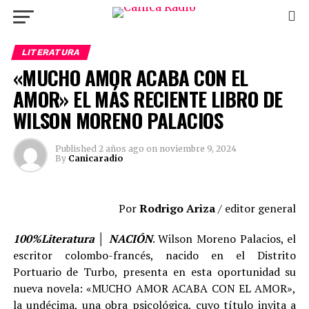
LITERATURA
«MUCHO AMOR ACABA CON EL
AMOR» EL MÁS RECIENTE LIBRO DE
WILSON MORENO PALACIOS
Published
2 años ago
on
noviembre 9, 2024
By
Canicaradio
Por
Rodrigo Ariza
/ editor general
100%Literatura │ NACIÓN
. Wilson Moreno Palacios, el
escritor colombo-francés, nacido en el Distrito
Portuario de Turbo, presenta en esta oportunidad su
nueva novela: «MUCHO AMOR ACABA CON EL AMOR»,
la undécima, una obra psicológica, cuyo título invita a