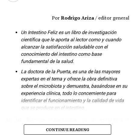
RELATED TOPICS:
ESCRITOR
FEMINICIDIO
FUTBOL
y su mensaje de renovación, este libro es ideal para
HIJOS
LECTURA
LOVE BOMBING
NOVELA
POLIFÓNICA
SALUD
WILSON MORENO PALACIOS
regalar a amigas, madres, hermanas, parejas y personas
Por
Rodrigo Ariza
/ editor general
que están atravesando procesos de cambio, así como
UP NEXT
para quienes disfrutan de la poesía y el
UN INTESTINO FELIZ YA ESTÁ EN LIBRERÍAS DE
Un Intestino Feliz es un libro de investigación
autodescubrimiento.
COLOMBIA
científica que le aporta al lector como y cuando
DON'T MISS
alcanzar la satisfacción saludable con el
Dónde conseguirlo
Dorian La familia hasta la muerte
conocimiento del intestino como base
¿Y Si Todo Tiene un Propósito?
está disponible en
fundamental de la salud.
edición en español a través de Amazon. Aquí podrás
La doctora de la Puerta, es una de las mayores
Más que un libro, esta obra es un viaje hacia la
encontrar este maravilloso detalle para Navidad:
expertas en el tema y ofrece la obra definitiva
reconciliación interior, donde la autora combina
sobre el microbiota y demuestra, basándose en su
recuerdos, símbolos espirituales y una mirada
experiencia clínica, todo lo concerniente para
compasiva sobre la existencia. Cada poema funciona
identificar el funcionamiento y la calidad de vida
como un espejo: un espacio donde el lector puede
que se produce en el intestino.
reconocerse, sanar y comprender que su historia
también es sagrada.
En las librerías colombianas, ya se encuentra a
disposición de compradores, el libro de la
doctora de la
La propuesta literaria no pretende ofrecer respuestas ni
CONTINUE READING
Puerta;
UN INTESTINO FELIZ va por la séptima edición