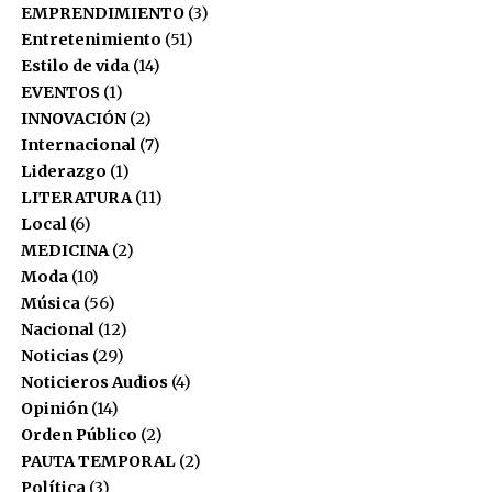
https://www.youtube.com/channel/UCFkbXeTRsqtz-
EMPRENDIMIENTO
(3)
Comparte esto:
www.canicaradio.com
,
Revista UFF!
y Agencia
pUG-Oivt0g
Entretenimiento
(51)
Informativa
100% NOTICIAS
.
Twitter
Facebook
Estilo de vida
(14)
////////////////////////////// © 2025
CONTACTO: +57
EVENTOS
(1)
310 3405162
– +57
317 8 226422
Facebook
Mastodon
Email
Compartir
Canicaradio
INNOVACIÓN
(2)
CANICA Producciones S.A.S. 11 Años
E-mail
contacto@canicaTV.com
Internacional
(7)
See author's posts
Liderazgo
(1)
www.canicaradio.com, www.CANICATV.com
LITERATURA
(11)
Local
(6)
Rodrigo Ariza / Director-Editor
MEDICINA
(2)
Comparte esto:
+57 310 3405162 – +57 317 8 226422
Moda
(10)
Música
(56)
Twitter
Facebook
contacto@CANICATV.com
Nacional
(12)
Facebook
Mastodon
Email
Compartir
Noticias
(29)
Noticieros Audios
(4)
Canicaradio
Opinión
(14)
Orden Público
(2)
See author's posts
PAUTA TEMPORAL
(2)
Política
(3)