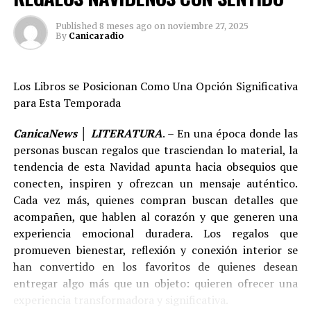
en el país desde la literatura, así como crear semilleros
literarios: un premio literario para bachilleres y un
Published
8 meses ago
on
noviembre 27, 2025
By
Canicaradio
Festival Internacional en Urabá, donde se mezclen la
música, el cine y la literatura, entre otros importantes
proyectos enmarcados en territorio colombiano.
Los Libros se Posicionan Como Una Opción Significativa
para Esta Temporada
Además de su apego a la palabra y a su sueño de reunir a
todas las familias colombianas en torno a la lectura, se
CanicaNews │ LITERATURA
. – En una época donde las
reafirma como hombre de acción y se manifiesta
personas buscan regalos que trasciendan lo material, la
dispuesto a trabajar con personas proactivas, capaces
tendencia de esta Navidad apunta hacia obsequios que
de superar barreras mentales.
conecten, inspiren y ofrezcan un mensaje auténtico.
Cada vez más, quienes compran buscan detalles que
Cabe resaltar que, el 12 y 13 de julio de 2024, WILSON
acompañen, que hablen al corazón y que generen una
fue el invitado de honor del primer Festival de Artes
experiencia emocional duradera. Los regalos que
Vivas Vibra Urabá, organizado por COMFAMA en el
promueven bienestar, reflexión y conexión interior se
municipio de Apartadó, círculo de palabras a orillas del
han convertido en los favoritos de quienes desean
río Atrato que ha servido de inspiración al autor para su
entregar algo más que un objeto: quieren ofrecer una
camino más inmediato.
experiencia transformadora y significativa.