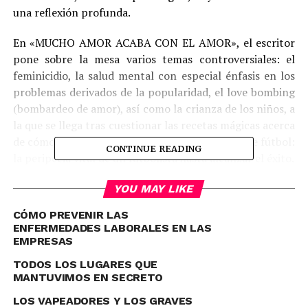
una reflexión profunda.
En «MUCHO AMOR ACABA CON EL AMOR», el escritor
pone sobre la mesa varios temas controversiales: el
feminicidio, la salud mental con especial énfasis en los
problemas derivados de la popularidad, el love bombing
(bombardeo de amor), así como la crianza de los niños, a
la que se llega tras cuestionar las recetas mágicas acerca
de cómo educar bien a un hijo y también habla de fútbol:
CONTINUE READING
la peripecia vital de un futbolista hasta alcanzar el éxito.
«MUCHO AMOR ACABA CON EL AMOR» es una novela
YOU MAY LIKE
polifónica en la que se produce, a juicio de Wilson
CÓMO PREVENIR LAS
Moreno, un encuentro entre Ernesto Sábato (El túnel) y
ENFERMEDADES LABORALES EN LAS
Franz Kafka (Carta al padre), pasando por Platón,
EMPRESAS
Séneca o el propio Voltaire a la hora de abordar la
TODOS LOS LUGARES QUE
noción de delincuencia. Es, por tanto, un elogio de la
MANTUVIMOS EN SECRETO
literatura universal que sirve sobre todo para cuestionar
LOS VAPEADORES Y LOS GRAVES
quiénes somos realmente como personas y quiénes son