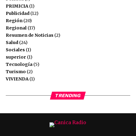
PRIMICIA
(1)
Publicidad
(12)
Comparte esto:
Región
(20)
Canicaradio
Twitter
Facebook
Regional
(17)
Resumen de Noticias
(2)
See author's posts
Facebook
Mastodon
Email
Compartir
Salud
(24)
Sociales
(1)
superior
(1)
Tecnología
(5)
Comparte esto:
Turismo
(2)
Twitter
Facebook
VIVIENDA
(1)
Facebook
Mastodon
Email
Compartir
TRENDING