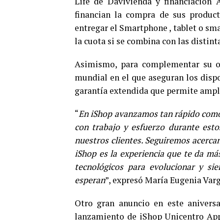
Life de Davivienda y financiación 
financian la compra de sus product
entregar el Smartphone , tablet o sm
la cuota si se combina con las distint
Asimismo, para complementar su of
mundial en el que aseguran los dispos
garantía extendida que permite amplia
“
En iShop avanzamos tan rápido como 
con trabajo y esfuerzo durante est
nuestros clientes. Seguiremos acerca
iShop es la experiencia que te da má
tecnológicos para evolucionar y si
esperan
”, expresó María Eugenia Var
Otro gran anuncio en este aniversa
lanzamiento de iShop Unicentro App