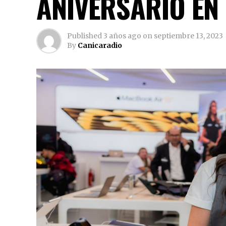
ANIVERSARIO EN
Published
3 años ago
on
septiembre 13, 2023
By
Canicaradio