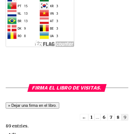
FIRMA EL LIBRO DE VISITAS.
Guestbook
←
1
...
6
7
8
9
list
89 entries.
navigation