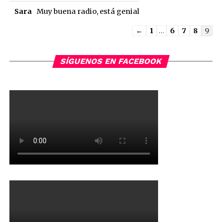
Sara
Muy buena radio, está genial
Guestbook
←
1
...
6
7
8
9
list
navigation
SÍGUENOS EN FACEBOOK