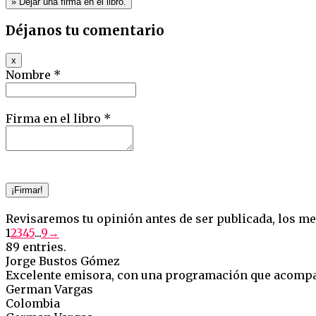
Déjanos tu comentario
Hide
x
this
Nombre *
form.
Firma en el libro *
Revisaremos tu opinión antes de ser publicada, los me
Guestbook
1
2
3
4
5
...
9
→
list
89 entries.
navigation
Jorge Bustos Gómez
Excelente emisora, con una programación que acompaña
German Vargas
Colombia