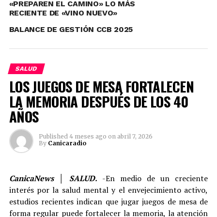
seriamente afectadas por esta enfermedad.
«PREPAREN EL CAMINO» LO MÁS
RECIENTE DE «VINO NUEVO»
BALANCE DE GESTIÓN CCB 2025
SALUD
LOS JUEGOS DE MESA FORTALECEN
LA MEMORIA DESPUÉS DE LOS 40
AÑOS
Published
4 meses ago
on
abril 7, 2026
By
Canicaradio
A los pocos meses noté que mi cuerpo empezaba a
rechazar mis prótesis y cada vez el dolor era más
insoportable. El término médico para este fenómeno se
CanicaNews │ SALUD.
-En medio de un creciente
llama “contractura capsular”, donde tu cuerpo forma
interés por la salud mental y el envejecimiento activo,
alrededor de cada implante una capa o especie de bolsa,
estudios recientes indican que jugar juegos de mesa de
que aísla ese cuerpo extraño y que tu sistema
forma regular puede fortalecer la memoria, la atención
inmunológico lo reconoce como peligro.