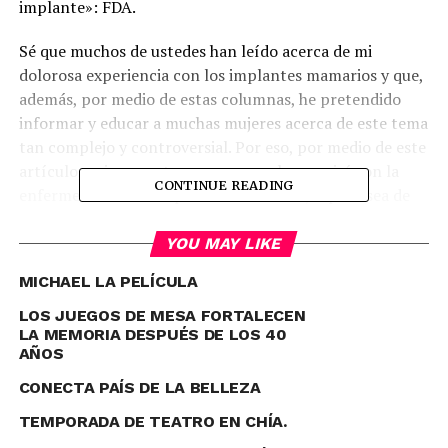
implante»: FDA.
Sé que muchos de ustedes han leído acerca de mi
dolorosa experiencia con los implantes mamarios y que,
además, por medio de estas columnas, he pretendido
informar y educar a muchas mujeres acerca de este tema
tan complejo y controversial. Por eso, por medio de este
artículo, quiero contar paso a paso lo que viví con la
CONTINUE READING
enfermedad de los implantes mamarios; espero sea de
ayuda y guía a otras mujeres como yo, que por años no
encontraban una respuesta a sus enfermedades.
YOU MAY LIKE
MICHAEL LA PELÍCULA
Todo empezó con mis inseguridades de adolescente a los
19 años y decidí operarme. Era el médico de las reinas y
LOS JUEGOS DE MESA FORTALECEN
no había riesgo alguno; todo estaba planeado, aunque
LA MEMORIA DESPUÉS DE LOS 40
AÑOS
mi mamá no estaba del todo convencida. Mi cirugía fue
exitosa y con la bomba del dolor, manejé perfectamente
CONECTA PAÍS DE LA BELLEZA
mi postoperatorio. No recuerdo mucho de este
TEMPORADA DE TEATRO EN CHÍA.
entonces, pues mi parte cognitiva y memoria se vieron