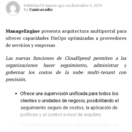
dependiendo del tipo de filtrado; los no conocedores
Published
8 meses ago
on
diciembre 4, 2025
By
Canicaradio
pudieron aprender, guiados por caficultores, cómo
identificar la calidad de un buen café, distinguiendo la
acidez, el cuerpo y las notas de sabor específicas.
ManageEngine
presenta arquitectura multiportal para
ofrecer capacidades FinOps optimizadas a proveedores
En
Coffee Fest
hubo espacios para el deleite de todas
de servicios y empresas
las familias, que pudieron aprender a preparar un
cappuccino en casa y adquirir muchos conocimientos de
Las nuevas funciones de CloudSpend permiten a las
una bebida tan cercana para los colombianos, pero de la
organizaciones hacer seguimiento, administrar y
que aún hay mucho desconocimiento.
gobernar los costos de la nube multi-tenant con
precisión.
El Concurso de Arte Latte maravilló a niños y adultos
quienes pudieron apreciar las sensacionales figuras y
Ofrece una supervisión unificada para todos los
diseños que cada uno de los participantes creó con
clientes o unidades de negocio, posibilitando el
mucho esmero.
seguimiento seguro de costos, la aplicación de
Y hubo espacio para la música, la
Banda Sinfónica
políticas y el control a nivel de inquilino.
Juvenil de Cajicá
hizo una magnífica presentación en
Simplifica la facturación y optimiza el gasto con
este espacio de sabor y cultura colombiana.
detección de anomalías impulsada por IA, previsión