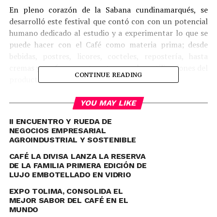
En pleno corazón de la Sabana cundinamarqués, se
desarrolló este festival que contó con con un potencial
humano dedicado al estudio y a experimentar lo que se
puede hacer con el Café como materia prima; desde
bebidas, postres, licores, cocteles, repostería, hasta
cremas y perfumes, entre otras muchas utilizaciones del
CONTINUE READING
producto insinia de la economía nacional.
Coffee Fest
contó con salones de experiencias como el
YOU MAY LIKE
de filtrados, el de catas y el de charlas. En el primero, los
II ENCUENTRO Y RUEDA DE
visitantes recibieron sugerencias y tips para preparar su
NEGOCIOS EMPRESARIAL
café en casa. En el de catas pudieron hacer un recorrido
AGROINDUSTRIAL Y SOSTENIBLE
sensorial de diferentes cafés, para no perderse ni una
CAFÉ LA DIVISA LANZA LA RESERVA
sola de sus notas a caramelo, avellana y muchas más,
DE LA FAMILIA PRIMERA EDICIÓN DE
presentes en esta bebida colombiana. En el salón de
LUJO EMBOTELLADO EN VIDRIO
charlas escucharon grandes historias sobre el café, el
EXPO TOLIMA, CONSOLIDA EL
cacao y muchos otros temas que los asistentes
MEJOR SABOR DEL CAFÉ EN EL
encontraron fascinantes.
MUNDO