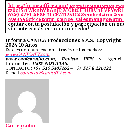
https://forms.office.com/pages/responsepage
tz0qI5r1WknhVhAnjEjMOht0FRURVhFVFYwRl
67A9-47E1-AE8E-3FCE411241C4&embed=true&smcli
49e3446cf4c8&utm_source=salesmanago&utm_m
contar con tu postulación y participación en nues
vibrante ecosistema emprendedor!
________________
Informa CANICA Producciones S.A.S. Copyright
2024 10 Años
Esta es una publicación a través de los medios:
www.CANICATV.com
,
www.canicaradio.com
,
Revista UFF!
y Agencia
Informativa
100% NOTICIAS
.
CONTACTO: +57
310 3405162
– +57
317 8 226422
E-mail
contacto@canicaTV.com
Canicaradio