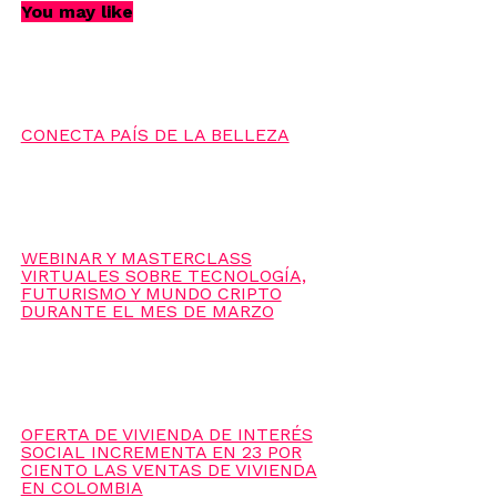
CONTACTO: +57
310 3405162
– +57
317 8 226422
E-
You may like
mail
contacto@canicaTV.com
CONECTA PAÍS DE LA BELLEZA
Canicaradio
See author's posts
WEBINAR Y MASTERCLASS
VIRTUALES SOBRE TECNOLOGÍA,
Comparte esto:
FUTURISMO Y MUNDO CRIPTO
DURANTE EL MES DE MARZO
Twitter
Facebook
Facebook
Mastodon
Email
Compartir
Related Topics:
cámara de comercio
OFERTA DE VIVIENDA DE INTERÉS
Bogotá
Digital
emprendimiento
inmersion
SOCIAL INCREMENTA EN 23 POR
tecnológica
redes
Ventas
CIENTO LAS VENTAS DE VIVIENDA
EN COLOMBIA
Up Next