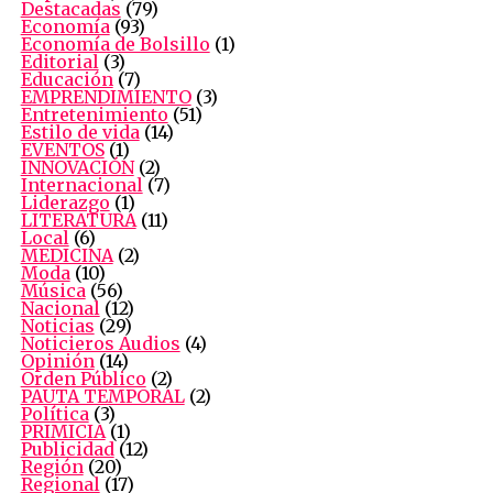
Destacadas
(79)
Economía
(93)
Economía de Bolsillo
(1)
Editorial
(3)
Educación
(7)
EMPRENDIMIENTO
(3)
Entretenimiento
(51)
Estilo de vida
(14)
EVENTOS
(1)
INNOVACIÓN
(2)
Internacional
(7)
Liderazgo
(1)
LITERATURA
(11)
Local
(6)
MEDICINA
(2)
Moda
(10)
Música
(56)
Nacional
(12)
Noticias
(29)
Noticieros Audios
(4)
Opinión
(14)
Orden Público
(2)
PAUTA TEMPORAL
(2)
Política
(3)
PRIMICIA
(1)
Publicidad
(12)
Región
(20)
Regional
(17)