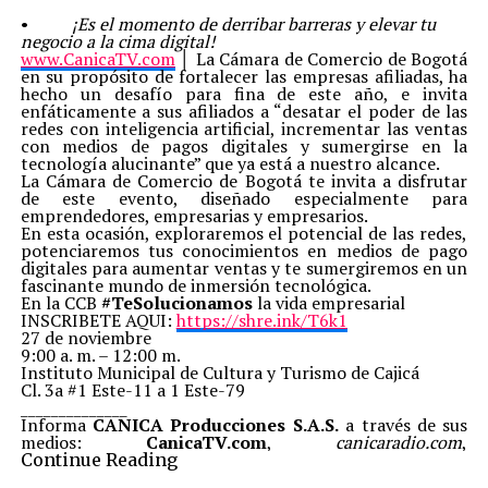
•
¡Es el momento de derribar barreras y elevar tu
negocio a la cima digital!
www.CanicaTV.com
│ La Cámara de Comercio de Bogotá
en su propósito de fortalecer las empresas afiliadas, ha
hecho un desafío para fina de este año, e invita
enfáticamente a sus afiliados a “desatar el poder de las
redes con inteligencia artificial, incrementar las ventas
con medios de pagos digitales y sumergirse en la
tecnología alucinante” que ya está a nuestro alcance.
La Cámara de Comercio de Bogotá te invita a disfrutar
de este evento, diseñado especialmente para
emprendedores, empresarias y empresarios.
En esta ocasión, exploraremos el potencial de las redes,
potenciaremos tus conocimientos en medios de pago
digitales para aumentar ventas y te sumergiremos en un
fascinante mundo de inmersión tecnológica.
En la CCB
#TeSolucionamos
la vida empresarial
INSCRIBETE AQUI:
https://shre.ink/T6k1
27 de noviembre
9:00 a. m. – 12:00 m.
Instituto Municipal de Cultura y Turismo de Cajicá
Cl. 3a #1 Este-11 a 1 Este-79
______________
Informa
CANICA Producciones S.A.S.
a través de sus
medios:
CanicaTV.com
,
canicaradio.com
,
RevistaUFF.com
y Agencia Informativa
100%
Continue Reading
NOTICIAS
.