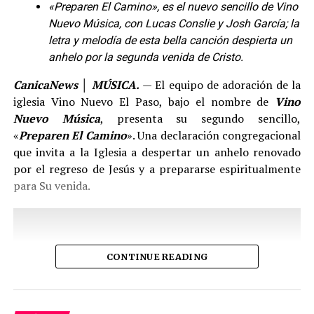
cosas que sucedieron en mi viaje a «
JAPÓN
» aportaron a
«Preparen El Camino», es el nuevo sencillo de Vino
la historia, tanto el tema, como el vídeo y el concepto en
Nuevo Música, con Lucas Conslie y Josh García; la
general se basa en la cultura japonesa y en esos sonidos
letra y melodía de esta bella canción despierta un
que estuve explorando, gracias a esto, todo fluyó para que
anhelo por la segunda venida de Cristo.
lográramos junto al equipo un gran producto
«. Agrega el
CanicaNews │ MÚSICA.
— El equipo de adoración de la
cantante.
iglesia Vino Nuevo El Paso, bajo el nombre de
Vino
Nuevo Música
, presenta su segundo sencillo,
El proyecto musical se grabó en la ciudad de Medellín,
«
Preparen El Camino
». Una declaración congregacional
en el espacio de trabajo del cantante FAINAL, quien
que invita a la Iglesia a despertar un anhelo renovado
también es el productor, en conjunto con Nyko y DJ
por el regreso de Jesús y a prepararse espiritualmente
Dark. La composición estuvo a cargo de
SEBAS RUBIO
,
para Su venida.
SHAKO
, Darkan, Master Producer, Mr Bf, quienes le
dieron vida a esta gran historia.
CONTINUE READING