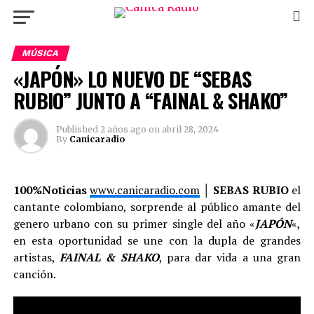
MÚSICA
«JAPÓN» LO NUEVO DE “SEBAS
RUBIO” JUNTO A “FAINAL & SHAKO”
Published
2 años ago
on
abril 28, 2024
By
Canicaradio
100%Noticias
www.canicaradio.com
│
SEBAS RUBIO
el
cantante colombiano, sorprende al público amante del
genero urbano con su primer single del año «
JAPÓN
«,
en esta oportunidad se une con la dupla de grandes
artistas,
FAINAL & SHAKO
, para dar vida a una gran
canción.