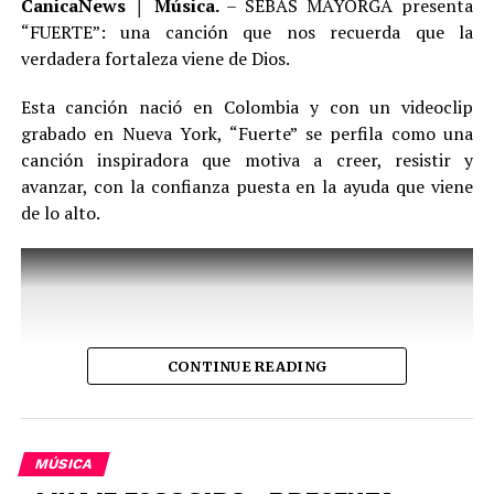
CanicaNews │ Música.
– SEBAS MAYORGA presenta
licencias y permisos oficiales, consolidando su
E-mail
contacto@canicaTV.com
“FUERTE”: una canción que nos recuerda que la
proyección internacional desde Nueva York, Estados
////////////////////////////// © 2026
verdadera fortaleza viene de Dios.
Unidos.
CANICA Producciones S.A.S. 12 Años
Esta canción nació en Colombia y con un videoclip
El álbum, producido por el reconocido maestro
Diego
grabado en Nueva York, “Fuerte” se perfila como una
www.canicaradio.com, www.CANICATV.com
Galé
en Miami, presenta una exquisita fusión de ritmos
canción inspiradora que motiva a creer, resistir y
tropicales y pop romántico, con letras cargadas de
Rodrigo Ariza / Director-Editor
avanzar, con la confianza puesta en la ayuda que viene
sentimiento y madurez artística. Entre los temas más
de lo alto.
destacados se encuentran:
+57 310 3405162 – +57 317 8 226422
Canicaradio
contacto@CANICATV.com
See author's posts
CONTINUE READING
MÚSICA
Comparte esto: