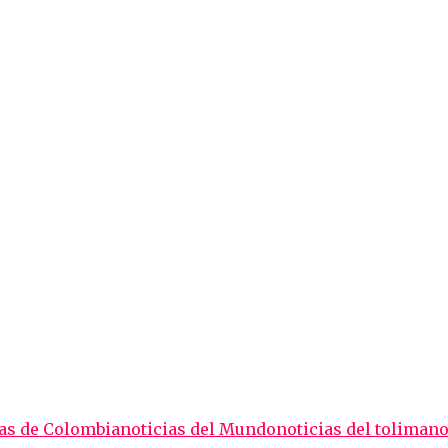
ias de Colombia
noticias del Mundo
noticias del tolima
no