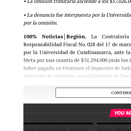
• La omisión tributaria asciende a los $57.026.0
• La denuncia fue interpuesta por la Universid
por la omisión.
100% Noticias│Región.
La Contraloría
Responsabilidad Fiscal No. 028 del 17 de marz
por la Universidad de Cundinamarca, ante la 
Meta por una cuantía de $51.294.000 (más los i
haber pagado en términos el impuesto de Indus
ejecución de contratos con el Instituto de Des
CONTINU
YOU M
CHÍA INAUGURÓ EL CENTRO
NUEVE COLEGI