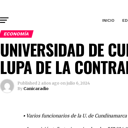
INICIO
ED
ECONOMÍA
UNIVERSIDAD DE C
LUPA DE LA CONTRA
Published
2 años ago
on
julio 6, 2024
By
Canicaradio
• Varios funcionarios de la U. de Cundinamarca