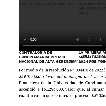
ADMINISTRATIVO MUNICIPAL
CUNDINAMARC
MEJORES DE 
2025
CONTRALORÍA DE
LA PRIMERA M
FULL JEISSON 
CUNDINAMARCA PREMIO
MARATÓN CU
SUBDIRECTOR DE PROCESOS 
NACIONAL DE ALTA GERENCIA
2024 FUE TOD
Por medio de la resolución N° 004458 de 2022 l
$59.377.000 a favor del municipio de Acacías
Financiera de la Universidad de Cundinamar
ascendió a $51.294.000, valor que, al sumar 
cuantía con la que se inicia el proceso: $57.026