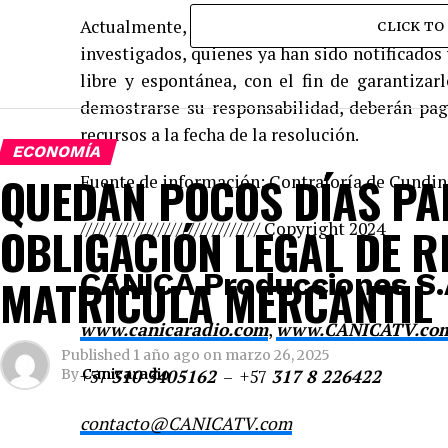
Actualmente, la Contraloría adelanta el pr
CLICK T
investigados, quienes ya han sido notificados 
libre y espontánea, con el fin de garantizar
demostrarse su responsabilidad, deberán pag
recursos a la fecha de la resolución.
ECONOMÍA
QUEDAN POCOS DÍAS PA
Fuente de información: Contraloría de Cundi
////////////////////////////// Copyright 2024
OBLIGACIÓN LEGAL DE R
CANICA Producciones S.
MATRÍCULA MERCANTIL
www.canicaradio.com
,
www.CANICATV.co
Published
1 año ago
on
marzo 26, 2025
+57
310 3405162
– +57
317 8 226422
By
Canicaradio
contacto@CANICATV.com