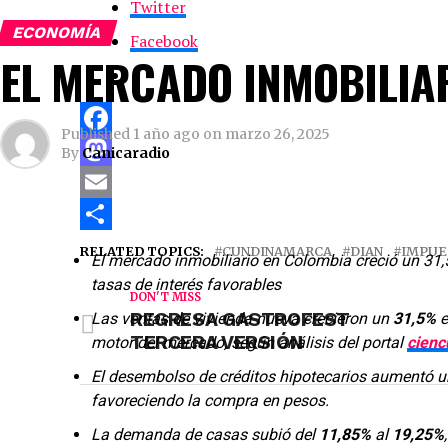
Twitter
ECONOMÍA
Facebook
EL MERCADO INMOBILIA
Published
1 año ago
on
marzo 26, 2025
Facebook
By
Canicaradio
Mastodon
Email
Renovar su matrícula de manera oportuna cada año 
en el mercado, facilita el acceso a créditos, abre
Compartir
RELATED TOPICS:
CUNDINAMARCA
DIAN
IMPUE
El mercado inmobiliario en Colombia creció un 31,
acceder a múltiples beneficios empresariales.
tasas de interés favorables
DON'T MISS
REGRESA GASTROFEST
Al hacer la renovación de su matrícula mercant
Las ventas de vivienda nueva crecieron un
31,5%
e
TERCERA VERSIÓN
motor del mercado, según análisis del portal
cien
Comercio de Bogotá le ofrece asesorías, formació
empresarial. Además, podrá acceder a más de 6
El desembolso de créditos hipotecarios aumentó 
necesidades.
favoreciendo la compra en pesos.
La demanda de casas subió del
11,85%
al
19,25%