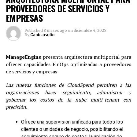
PROVEEDORES DE SERVICIOS Y
de Atrio Torre Norte.
EMPRESAS
Además de los premios FIABCI, la construcción ha
obtenido la certificación LEED Gold, convirtiéndose en
Published
8 meses ago
on
diciembre 4, 2025
uno de los edificios más sostenibles en el país y la
By
Canicaradio
región. Este reconocimiento se traduce en un impacto
ambiental significativo, contribuyendo al ahorro del 40
por ciento en agua, 65 por ciento en agua para riego, 15
ManageEngine
presenta arquitectura multiportal para
por ciento en energía, entre otros recursos.
ofrecer capacidades FinOps optimizadas a proveedores
de servicios y empresas
«
La Torre Norte de Atrio contribuye directamente a los
Objetivos de Desarrollo Sostenible (ODS) de las
Las nuevas funciones de CloudSpend permiten a las
empresas, siendo una inversión que alinea la
organizaciones hacer seguimiento, administrar y
rentabilidad financiera con la responsabilidad social y
gobernar los costos de la nube multi-tenant con
ambiental. Según McKinsey & Company, las compañías
precisión.
que operan en edificios LEED experimentan un 12 por
ciento más de rentabilidad en comparación con sus
Ofrece una supervisión unificada para todos los
contrapartes en edificios convencionales
«, concluyó el
clientes o unidades de negocio, posibilitando el
directivo.
seguimiento seguro de costos, la aplicación de