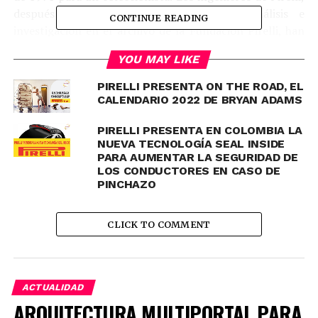
después de un minucioso proceso de análisis e
CONTINUE READING
investigación en el archivo de la Fundación Pirelli, han
recreado fielmente el CN12 que fue diseñado en ese
YOU MAY LIKE
momento para la obra maestra de Lamborghini.
PIRELLI PRESENTA ON THE ROAD, EL
CALENDARIO 2022 DE BRYAN ADAMS
PIRELLI PRESENTA EN COLOMBIA LA
NUEVA TECNOLOGÍA SEAL INSIDE
PARA AUMENTAR LA SEGURIDAD DE
LOS CONDUCTORES EN CASO DE
PINCHAZO
CLICK TO COMMENT
EL CINTURATO CN12 PARA EL LP500 1971 l
www.canicaradio.co
ACTUALIDAD
ARQUITECTURA MULTIPORTAL PARA
Pirelli, que ha trabajado con Lamborghini desde 1963,