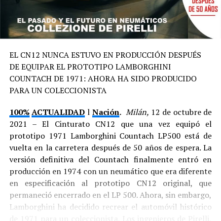
EL CN12 NUNCA ESTUVO EN PRODUCCIÓN DESPUÉS
DE EQUIPAR EL PROTOTIPO LAMBORGHINI
COUNTACH DE 1971: AHORA HA SIDO PRODUCIDO
PARA UN COLECCIONISTA
100%
ACTUALIDAD
l
Nación
.
Milán,
12 de octubre de
2021 – El Cinturato CN12 que una vez equipó el
prototipo 1971 Lamborghini Countach LP500 está de
vuelta en la carretera después de 50 años de espera. La
versión definitiva del Countach finalmente entró en
producción en 1974 con un neumático que era diferente
en especificación al prototipo CN12 original, que
permaneció encerrado en el LP 500. Ahora, sin embargo,
Lamborghini ha decidido recrear el automóvil histórico
de 1971 para un coleccionista. Los ingenieros de Pirelli,