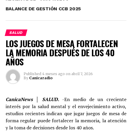
BALANCE DE GESTIÓN CCB 2025
SALUD
LOS JUEGOS DE MESA FORTALECEN
Canicaradio
LA MEMORIA DESPUÉS DE LOS 40
AÑOS
See author's posts
Published
4 meses ago
on
abril 7, 2026
By
Canicaradio
CanicaNews │ SALUD.
-En medio de un creciente
Comparte esto:
interés por la salud mental y el envejecimiento activo,
estudios recientes indican que jugar juegos de mesa de
Twitter
Facebook
forma regular puede fortalecer la memoria, la atención
y la toma de decisiones desde los 40 años.