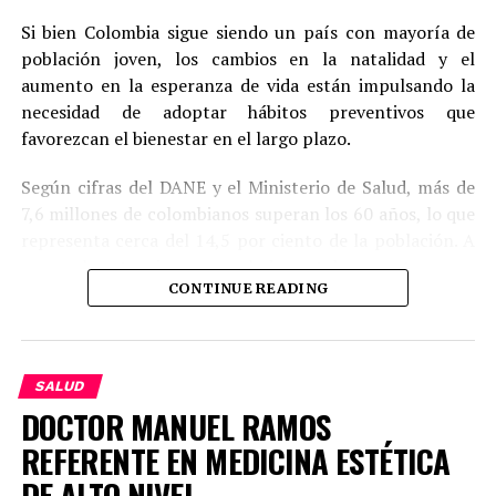
Facebook
Mastodon
Email
Compartir
Si bien Colombia sigue siendo un país con mayoría de
población joven, los cambios en la natalidad y el
RELATED TOPICS:
SUPERIOR
aumento en la esperanza de vida están impulsando la
UP NEXT
necesidad de adoptar hábitos preventivos que
‘CASTOR’, el nuevo mejor amigo de los niños
favorezcan el bienestar en el largo plazo.
autistas.
Según cifras del DANE y el Ministerio de Salud, más de
DON'T MISS
LOS ÁCAROS. Micro Enemigos que hacen Gran
7,6 millones de colombianos superan los 60 años, lo que
Daño
representa cerca del 14,5 por ciento de la población. A
su vez, las atenciones en salud mental para este grupo
CONTINUE READING
han crecido de forma significativa en los últimos años,
impulsando la búsqueda de estrategias preventivas.
SALUD
DOCTOR MANUEL RAMOS
REFERENTE EN MEDICINA ESTÉTICA
DE ALTO NIVEL