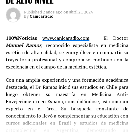
Published
2 años ago
on
abril 25, 2024
By
Canicaradio
En este escenario, los juegos de mesa se posicionan
100%Noticias
www.canicaradio.com
│ El Doctor
como una herramienta accesible y efectiva. Un
Manuel Ramos
, reconocido especialista en medicina
metaanálisis publicado en 2023 en
Journal of
estética de alta calidad, se enorgullece en compartir su
Alzheimer’s Disease
evidenció que las personas que
trayectoria profesional y compromiso continuo con la
participan de forma regular en actividades
excelencia en el campo de la medicina estética.
cognitivamente estimulantes presentan mejor memoria
Con una amplia experiencia y una formación académica
y hasta un 15 por ciento menos riesgo de desarrollar
destacada, el Dr. Ramos inició sus estudios en Chile para
demencia.
luego obtener su maestría en Medicina Anti-
Distintas investigaciones también destacan que no
Envejecimiento en España, consolidándose, así como un
todos los juegos estimulan las mismas habilidades, y ahí
experto en el área. Su búsqueda constante de
radica su valor. Por ejemplo, en juegos como Monopoly,
conocimiento lo llevó a complementar su educación con
los participantes deben recordar movimientos,
cursos adicionales en Brasil y estudios de medicina
administrar recursos y anticipar decisiones, activando
ortomolecular en Argentina, demostrando un