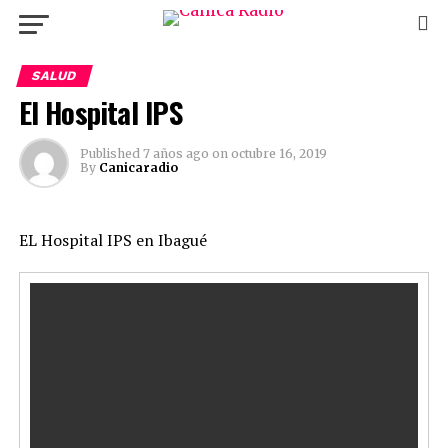
SALUD
El Hospital IPS
Published
7 años ago
on
octubre 16, 2019
By
Canicaradio
EL Hospital IPS en Ibagué