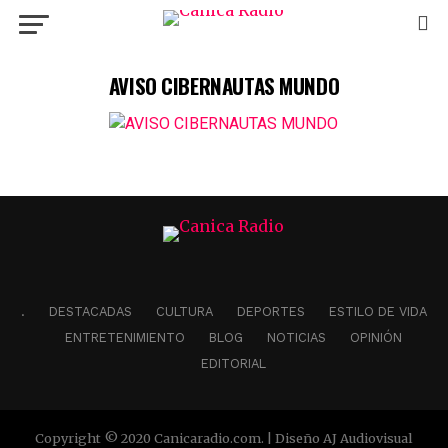
AVISO CIBERNAUTAS MUNDO
.
DESTACADAS
CULTURA
DEPORTES
ESTILO DE VIDA
ENTRETENIMIENTO
BLOG
NOTICIAS
OPINIÓN
EDITORIAL
Copyright © 2020 Canicaradio.com. | Diseño AJ Audiovisual