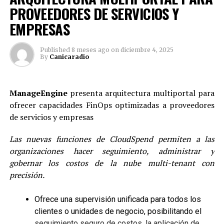
R&D de fabricantes mundiales +como
Dahua
PROVEEDORES DE SERVICIOS Y
Technology
que nos permiten enviar alertamientos a
EMPRESAS
centros de control en ambientes amigables de
plataformas de administración y gestión como DSS pro
Published
8 meses ago
on
diciembre 4, 2025
y al dispositivo móvil con app de DMSS.
By
Canicaradio
ManageEngine
presenta arquitectura multiportal para
ofrecer capacidades FinOps optimizadas a proveedores
de servicios y empresas
Las nuevas funciones de CloudSpend permiten a las
organizaciones hacer seguimiento, administrar y
gobernar los costos de la nube multi-tenant con
precisión.
Además de optimizar los gastos en seguridad física y
Ofrece una supervisión unificada para todos los
aumentar la vigilancia de bienes materiales, estos
clientes o unidades de negocio, posibilitando el
sistemas también permiten monitorear qué sucede en el
seguimiento seguro de costos, la aplicación de