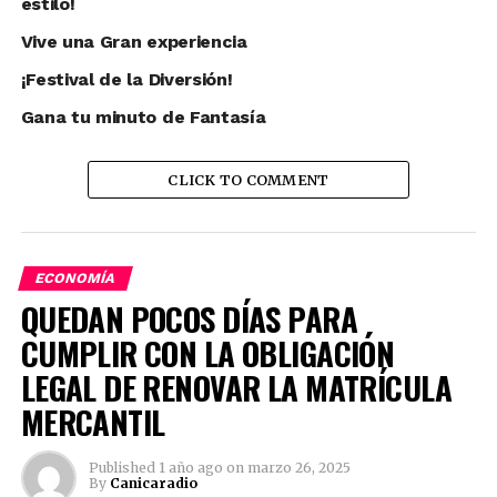
estilo!
Vive una Gran experiencia
¡Festival de la Diversión!
Gana tu minuto de Fantasía
CLICK TO COMMENT
ECONOMÍA
Canicaradio
QUEDAN POCOS DÍAS PARA
CUMPLIR CON LA OBLIGACIÓN
See author's posts
LEGAL DE RENOVAR LA MATRÍCULA
MERCANTIL
Published
1 año ago
on
marzo 26, 2025
By
Canicaradio