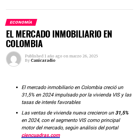
ECONOMÍA
EL MERCADO INMOBILIARIO EN
COLOMBIA
Published
1 año ago
on
marzo 26, 2025
By
Canicaradio
Renovar su matrícula de manera oportuna cada año le
proporciona visibilidad y credibilidad en el mercado,
facilita el acceso a créditos, abre puertas para hacer
negocios y le permite acceder a múltiples beneficios
El mercado inmobiliario en Colombia creció un
empresariales.
31,5% en 2024 impulsado por la vivienda VIS y las
tasas de interés favorables
Al hacer la renovación de su matrícula mercantil antes
Las ventas de vivienda nueva crecieron un
31,5%
del 31 de marzo, la Cámara de Comercio de Bogotá le
en 2024, con el segmento VIS como principal
ofrece asesorías, formación y una amplia oferta de
motor del mercado, según análisis del portal
fortalecimiento empresarial. Además, podrá acceder a
ciencuadras.com
más de 600 servicios gratuitos adaptados a sus