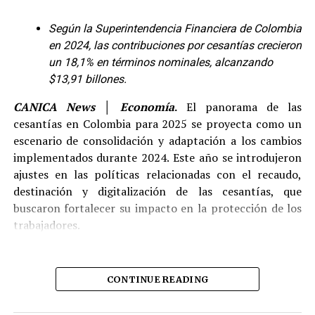
realiza su empresa).
Según la Superintendencia Financiera de Colombia
Fácil, rápido y seguro siguiendo estos simples
en 2024, las contribuciones por cesantías crecieron
pasos:
un 18,1% en términos nominales, alcanzando
$13,91 billones.
Ingrese a
ccb.org.co
y diríjase a la sección
“Trámites y consultas”
en la parte superior del
CANICA News │ Economía
.
El panorama de las
sitio web.
cesantías en Colombia para 2025 se proyecta como un
Desde julio de 2024, la disminución de las tasas
escenario de consolidación y adaptación a los cambios
Seleccione la opción
“Renovaciones”
y haga clic
hipotecarias facilitó el acceso a créditos, lo que
implementados durante 2024. Este año se introdujeron
en
“Ingresar”
dentro de la sección
“Ingresa y
incentivó la demanda, especialmente en el sector VIS.
ajustes en las políticas relacionadas con el recaudo,
renueva tu matrícula mercantil y ESAL”
.
«Esto, sumado a la mejora en el empleo y la estabilidad
destinación y digitalización de las cesantías, que
en la inflación, permitió que más colombianos tomaran
Diligencie la información requerida
, incluyendo
buscaron fortalecer su impacto en la protección de los
la decisión de comprar vivienda», explicó
Mauricio
datos de contacto comercial, notificación judicial,
trabajadores.
Torres Romero, gerente de
Ciencuadras
.
actividades económicas e información financiera
del año anterior
.
Cambio en las preferencias: mayor
En un contexto económico marcado por la inflación y
Realice el pago con tarjeta de crédito, PSE, Nequi,
CONTINUE READING
interés por casas
los desafíos financieros globales, las cesantías cobran
Daviplata o en los bancos autorizados.
un rol aún más relevante como un mecanismo de