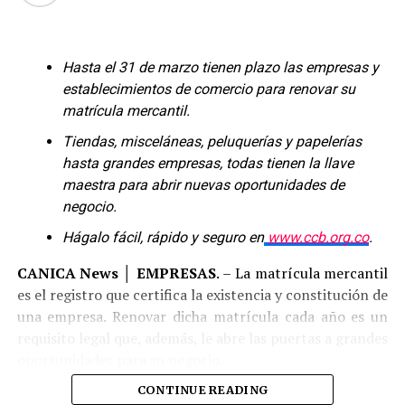
Comparte esto:
Twitter
Facebook
Hasta el 31 de marzo tienen plazo las empresas y
establecimientos de comercio para renovar su
Facebook
Mastodon
Email
Compartir
matrícula mercantil.
Tiendas, misceláneas, peluquerías y papelerías
RELATED TOPICS:
30 AÑOS
CUMPLEAÑOS
hasta grandes empresas, todas tienen la llave
CUMPLEAÑOS MERCACENTRO
DEPORTES TOLIMA
maestra para abrir nuevas oportunidades de
MERCACENTRO
MERCACENTRO IBAGUE
negocio.
UP NEXT
Mercacentro. Grandes Descuentos…
Hágalo fácil, rápido y seguro en
www.ccb.org.co
.
DON'T MISS
CANICA News │ EMPRESAS
. – La matrícula mercantil
Mercacentro 30 años siendo Región
es el registro que certifica la existencia y constitución de
una empresa. Renovar dicha matrícula cada año es un
requisito legal que, además, le abre las puertas a grandes
oportunidades para su negocio.
CONTINUE READING