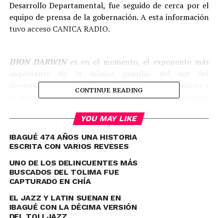
Desarrollo Departamental, fue seguido de cerca por el
equipo de prensa de la gobernación. A esta información
tuvo acceso CANICA RADIO.
JHON DARWIN
es en el momento, el exponente más
importante de la música popular del sur del
departamento de Tolima, su prodigiosa voz, su carisma y
CONTINUE READING
la manera de interpretar la música popular y los temas
carrangueros enamora los sentidos de quienes lo
YOU MAY LIKE
escuchan; “
El Sureño Cantor
” como es conocido, hoy
cuenta con la popularidad y el reconocimiento en los 47
IBAGUÉ 474 AÑOS UNA HISTORIA
municipios que conforman el departamento y con su
ESCRITA CON VARIOS REVESES
talento se alista para conquistar seguidores en el resto
UNO DE LOS DELINCUENTES MÁS
del país.
BUSCADOS DEL TOLIMA FUE
CAPTURADO EN CHÍA
EL JAZZ Y LATIN SUENAN EN
IBAGUÉ CON LA DÉCIMA VERSIÓN
DEL TOLI JAZZ