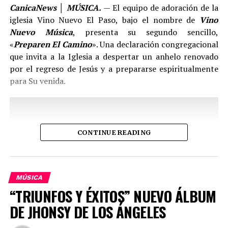
CanicaNews │ MÚSICA.
— El equipo de adoración de la
iglesia Vino Nuevo El Paso, bajo el nombre de
Vino
Nuevo Música
, presenta su segundo sencillo,
«
Preparen El Camino
». Una declaración congregacional
que invita a la Iglesia a despertar un anhelo renovado
por el regreso de Jesús y a prepararse espiritualmente
para Su venida.
“
El Sureño Cantor
” se dio a conocer con su talento a la
CONTINUE READING
edad de cinco años, su corta vida se ha desarrollado en el
campo y bajo las atenciones de sus abuelos,
Jhon Darwin
no conoce a su progenitora, desde que tiene uso de
razón le gusta la vida militar y sueña con pertenecer a
MÚSICA
las filas del Glorioso Ejército Colombiano.
“TRIUNFOS Y ÉXITOS” NUEVO ÁLBUM
DE JHONSY DE LOS ÁNGELES
Mientras
JHON DARWIN
“
El Sureño Cantor
” tiene la
«
Nuestro deseo es que cada oyente desarrolle un anhelo
oportunidad de grabar su primer sencillo, los tolimenses