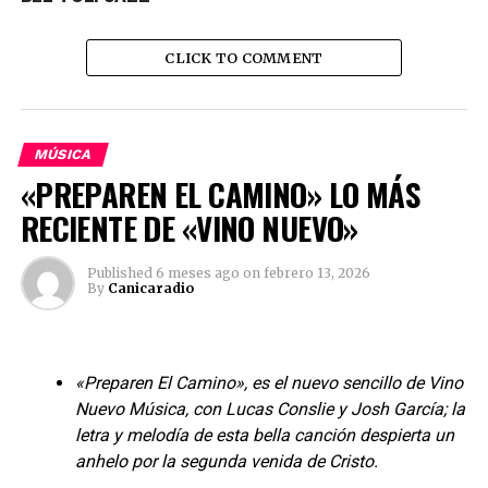
CLICK TO COMMENT
MÚSICA
La opinión de conocedores en talento afirman que, “El
«PREPAREN EL CAMINO» LO MÁS
Sureño Cantor” es de esos artistas integrales que no
RECIENTE DE «VINO NUEVO»
solo canta, sino que interpreta, baila y conquista desde
que aparece en los escenarios; y es que Jhon Darwin
Chávez, un humilde muchacho de escasos 12 años de
Published
6 meses ago
on
febrero 13, 2026
By
Canicaradio
edad, que nacido en las montañas de Chaparral al sur de
Tolima, es potencialmente una figura de la canción
popular.
«Preparen El Camino», es el nuevo sencillo de Vino
JHON DARWIN
en la actualidad adelanta estudios de
Nuevo Música, con Lucas Conslie y Josh García; la
bachillerato y cursa séptimo en la Institución Educativa
letra y melodía de esta bella canción despierta un
Manuel Murillo Toro de su natal Chaparral.
anhelo por la segunda venida de Cristo.