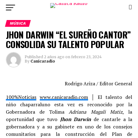
MÚSICA
JHON DARWIN “EL SUREÑO CANTOR”
CONSOLIDA SU TALENTO POPULAR
Published
2 años ago
on
febrero 23, 2024
By
Canicaradio
Rodrigo Ariza / Editor General
100%Noticias
www.canicaradio.com
│ El talento del
niño chaparraluno esta vez es reconocido por la
Gobernadora de Tolima
Adriana Magali Matiz
, la
oportunidad que tuvo
Jhon Darwin
de cantarle a la
gobernadora y a su gabinete en uno de los consejos
comunitarios para la construcción del Plan de