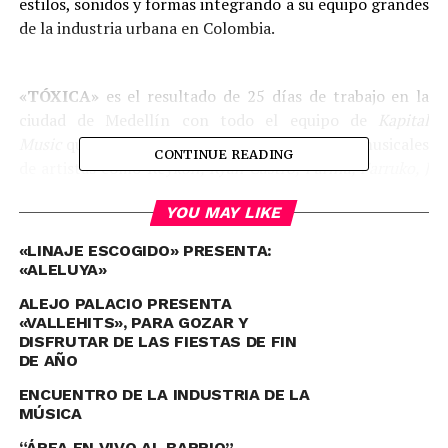
estilos, sonidos y formas integrando a su equipo grandes
de la industria urbana en Colombia.
«TÓXICA»
es el resultado de 25 días de trabajo en la
ciudad de Medellín con todo el equipo de
Kapital
Music
quienes han estado detrás de los éxitos musicales
CONTINUE READING
de artistas como
Reykon, Ryan Castro, Farina, Farruko, J
Álvarez, Karol G
y el éxito del
YOU MAY LIKE
momento
«Poblado»
y
«Poblado Remix»
.
«LINAJE ESCOGIDO» PRESENTA:
«ALELUYA»
ALEJO PALACIO PRESENTA
«VALLEHITS», PARA GOZAR Y
DISFRUTAR DE LAS FIESTAS DE FIN
DE AÑO
ENCUENTRO DE LA INDUSTRIA DE LA
MÚSICA
“ÁREA EN VIVO AL BARRIO”