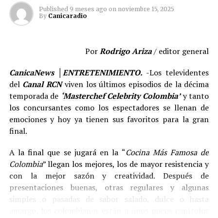
Published
9 meses ago
on
noviembre 15, 2025
«TÓXICA»
estará disponible en todas las plataformas
By
Canicaradio
digitales de audio y video desde el 21 de enero de 2022.
ACERCA DE JOSÉ LUIS CHARLES COSTA
Por
Rodrigo Ariza
/ editor general
Nació el 29 de enero de 1989 en Pinar del Rio, Cuba, más
CanicaNews │ENTRETENIMIENTO.
-Los televidentes
conocido como Charles Luis, es cantante y compositor
del
Canal RCN
viven los últimos episodios de la décima
de música urbana.
temporada de
‘Masterchef Celebrity Colombia’
y tanto
los concursantes como los espectadores se llenan de
Desarrolló su pasión en la música latinoamericana a una
emociones y hoy ya tienen sus favoritos para la gran
edad temprana y comenzó a componer sus primeras
final.
canciones desde los 15 años de edad. A sus 22 años, se
trasladó a Europa buscando fortalecer sus sueños y en
A la final que se jugará en la “
Cocina Más Famosa de
2015 radicado en Suiza comenzó su trabajo musical bajo
Colombia
” llegan los mejores, los de mayor resistencia y
el nombre de Charles Luis, desde ese entonces empezó a
con la mejor sazón y creatividad. Después de
buscar la forma de hacer realidad su sueño como
presentaciones buenas, otras regulares y algunas
cantante grabando y produciendo sus propias
simples o pasadas de sabor salado, dulce o hasta
composiciones. Desde 2018 empezó exposición
amargo, los colombianos están a unos pocos capítulos
mediática con sus primeras canciones siendo reconocido