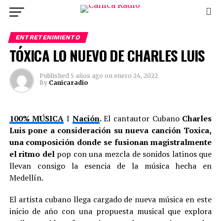
ENTRETENIMIENTO
TÓXICA LO NUEVO DE CHARLES LUIS
Published
5 años ago
on
enero 24, 2022
By
Canicaradio
100% MÚSICA
I
Nación
.
El cantautor Cubano
Charles
Luis
pone a consideración su nueva canción
Toxica,
una composición donde se fusionan magistralmente
el ritmo del
pop con una mezcla de sonidos latinos que
llevan consigo la esencia de la música hecha en
Medellín.
El artista cubano llega cargado de nueva música en este
inicio de año con una propuesta musical que explora