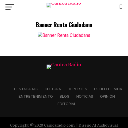
Banner Renta Ciudadana
.
DESTACADAS
CULTURA
DEPORTES
ESTILO DE VIDA
ENTRETENIMIENTO
BLOG
NOTICIAS
OPINIÓN
EDITORIAL
Copyright © 2020 Canicaradio.com. | Diseño AJ Audiovisual