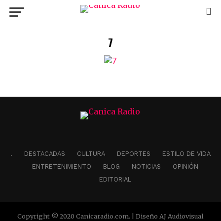
7
.
DESTACADAS
CULTURA
DEPORTES
ESTILO DE VIDA
ENTRETENIMIENTO
BLOG
NOTICIAS
OPINIÓN
EDITORIAL
Copyright © 2020 Canicaradio.com. | Diseño AJ Audiovisual